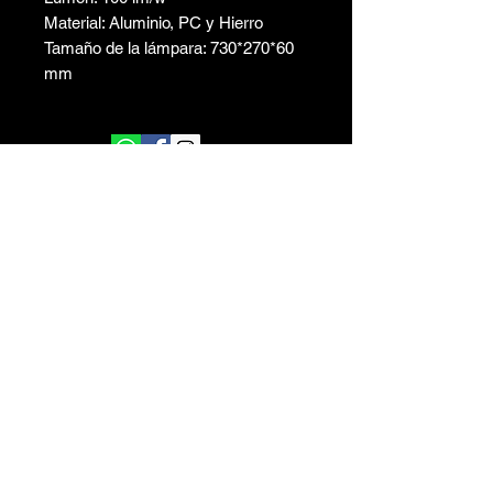
Material: Aluminio, PC y Hierro
Tamaño de la lámpara: 730*270*60
mm
Del Caminante 80 Of. Comercial 222 Edificio
Vientos del Delta 1 Nordelta - Buenos Aires -
Argentina
ventas@centralsolar.com.ar