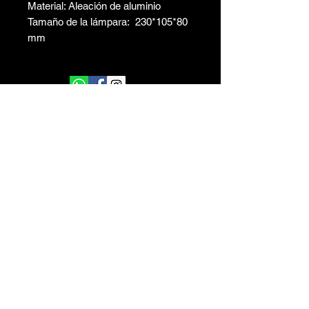
Material: Aleación de aluminio
Tamaño de la lámpara: 230*105*80
mm
Del Caminante 80 Of. Comercial 222 Edificio
Vientos del Delta 1 Nordelta - Buenos Aires -
Argentina
ventas@centralsolar.com.ar